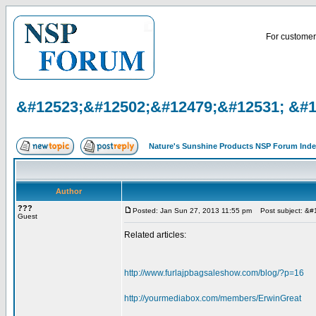
For customer 
&#12523;&#12502;&#12479;&#12531; &#
Nature's Sunshine Products NSP Forum Ind
Author
???
Posted: Jan Sun 27, 2013 11:55 pm
Post subject: &
Guest
Related articles:
http://www.furlajpbagsaleshow.com/blog/?p=16
http://yourmediabox.com/members/ErwinGreat