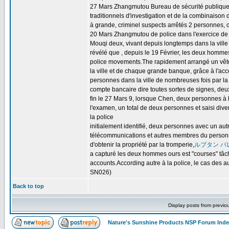
27 Mars Zhangmutou Bureau de sécurité publique en
traditionnels d'investigation et de la combinais
à grande, criminel suspects arrêtés 2 personnes, c
20 Mars Zhangmutou de police dans l'exercice de 
Mouqi deux, vivant depuis longtemps dans la ville 
révélé que , depuis le 19 Février, les deux hommes 
police movements.The rapidement arrangé un vête
la ville et de chaque grande banque, grâce à l'ac
personnes dans la ville de nombreuses fois par la 
compte bancaire dire toutes sortes de signes, de
fin le 27 Mars 9, lorsque Chen, deux personnes à l'
l'examen, un total de deux personnes et saisi dive
la police
initialement identifié, deux personnes avec un a
télécommunications et autres membres du personnel
d'obtenir la propriété par la tromperie,
ルブタン バ
a capturé les deux hommes ours est "courses" tâche
accounts.According autre à la police, le cas des au
SN026)
Back to top
Display posts from previo
Nature's Sunshine Products NSP Forum Ind