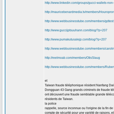
http://www.linkedin.com/groups/gucci-wallets-n
http://mauricebenardmedia.tv/members/Houropro
http://www.webbusinesstube.com/members/gdtest
http://www.guccijptsuuhann.com/blog/?p=207
http://www.pumakutusalejp.com/blog/?p=207
http://www.webbusinesstube.com/members/caroli
http://reelmoab.com/members/OtisSlaug
http://www.webbusinesstube.com/members/Rube
et
Taiwan fraude téléphonique résident Nanfang Dail
Dongguan 43 Gang grands criminels de fraude té
ont découvert une fraude semblable grande télécomm
résidents de Taiwan.
la police
rappelle, source inconnue ou l'origine de la fin de l
compte de sécurité pour une variété de raisons, et