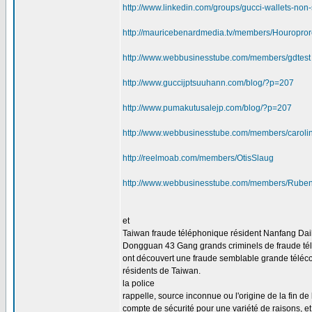
http://www.linkedin.com/groups/gucci-wallets-n
http://mauricebenardmedia.tv/members/Houropro
http://www.webbusinesstube.com/members/gdtest
http://www.guccijptsuuhann.com/blog/?p=207
http://www.pumakutusalejp.com/blog/?p=207
http://www.webbusinesstube.com/members/caroli
http://reelmoab.com/members/OtisSlaug
http://www.webbusinesstube.com/members/Rube
et
Taiwan fraude téléphonique résident Nanfang Dail
Dongguan 43 Gang grands criminels de fraude té
ont découvert une fraude semblable grande télécomm
résidents de Taiwan.
la police
rappelle, source inconnue ou l'origine de la fin de l
compte de sécurité pour une variété de raisons, et