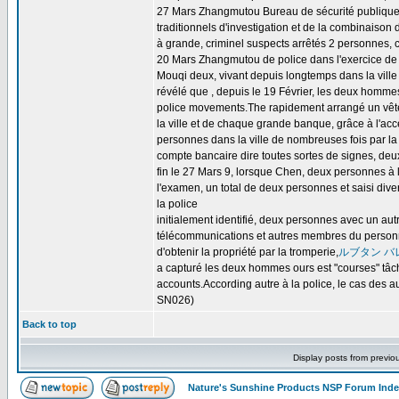
27 Mars Zhangmutou Bureau de sécurité publique en
traditionnels d'investigation et de la combinais
à grande, criminel suspects arrêtés 2 personnes, c
20 Mars Zhangmutou de police dans l'exercice de 
Mouqi deux, vivant depuis longtemps dans la ville 
révélé que , depuis le 19 Février, les deux hommes 
police movements.The rapidement arrangé un vête
la ville et de chaque grande banque, grâce à l'ac
personnes dans la ville de nombreuses fois par la 
compte bancaire dire toutes sortes de signes, de
fin le 27 Mars 9, lorsque Chen, deux personnes à l'
l'examen, un total de deux personnes et saisi dive
la police
initialement identifié, deux personnes avec un a
télécommunications et autres membres du personnel
d'obtenir la propriété par la tromperie,
ルブタン バ
a capturé les deux hommes ours est "courses" tâche
accounts.According autre à la police, le cas des au
SN026)
Back to top
Display posts from previo
Nature's Sunshine Products NSP Forum Ind