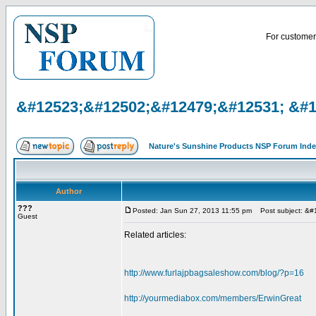
For customer 
&#12523;&#12502;&#12479;&#12531; &#
Nature's Sunshine Products NSP Forum Ind
Author
???
Posted: Jan Sun 27, 2013 11:55 pm
Post subject: &
Guest
Related articles:
http://www.furlajpbagsaleshow.com/blog/?p=16
http://yourmediabox.com/members/ErwinGreat