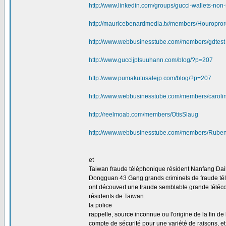
http://www.linkedin.com/groups/gucci-wallets-n
http://mauricebenardmedia.tv/members/Houropro
http://www.webbusinesstube.com/members/gdtest
http://www.guccijptsuuhann.com/blog/?p=207
http://www.pumakutusalejp.com/blog/?p=207
http://www.webbusinesstube.com/members/caroli
http://reelmoab.com/members/OtisSlaug
http://www.webbusinesstube.com/members/Rube
et
Taiwan fraude téléphonique résident Nanfang Dail
Dongguan 43 Gang grands criminels de fraude té
ont découvert une fraude semblable grande télécomm
résidents de Taiwan.
la police
rappelle, source inconnue ou l'origine de la fin de l
compte de sécurité pour une variété de raisons, et