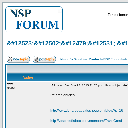
For customer 
&#12523;&#12502;&#12479;&#12531; &#
Nature's Sunshine Products NSP Forum Ind
Author
???
Posted: Jan Sun 27, 2013 11:55 pm
Post subject: &
Guest
Related articles:
http://www.furlajpbagsaleshow.com/blog/?p=16
http://yourmediabox.com/members/ErwinGreat