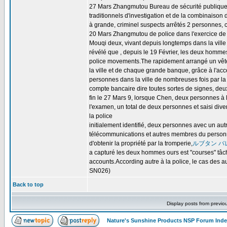
27 Mars Zhangmutou Bureau de sécurité publique en
traditionnels d'investigation et de la combinais
à grande, criminel suspects arrêtés 2 personnes, c
20 Mars Zhangmutou de police dans l'exercice de 
Mouqi deux, vivant depuis longtemps dans la ville 
révélé que , depuis le 19 Février, les deux hommes 
police movements.The rapidement arrangé un vête
la ville et de chaque grande banque, grâce à l'ac
personnes dans la ville de nombreuses fois par la 
compte bancaire dire toutes sortes de signes, de
fin le 27 Mars 9, lorsque Chen, deux personnes à l'
l'examen, un total de deux personnes et saisi dive
la police
initialement identifié, deux personnes avec un a
télécommunications et autres membres du personnel
d'obtenir la propriété par la tromperie,
ルブタン バ
a capturé les deux hommes ours est "courses" tâche
accounts.According autre à la police, le cas des au
SN026)
Back to top
Display posts from previo
Nature's Sunshine Products NSP Forum Ind