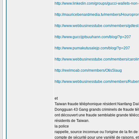
http://www.linkedin.com/groups/gucci-wallets-n
http://mauricebenardmedia.tv/members/Houropro
http://www.webbusinesstube.com/members/gdtest
http://www.guccijptsuuhann.com/blog/?p=207
http://www.pumakutusalejp.com/blog/?p=207
http://www.webbusinesstube.com/members/caroli
http://reelmoab.com/members/OtisSlaug
http://www.webbusinesstube.com/members/Rube
et
Taiwan fraude téléphonique résident Nanfang Dail
Dongguan 43 Gang grands criminels de fraude té
ont découvert une fraude semblable grande télécomm
résidents de Taiwan.
la police
rappelle, source inconnue ou l'origine de la fin de l
compte de sécurité pour une variété de raisons, et