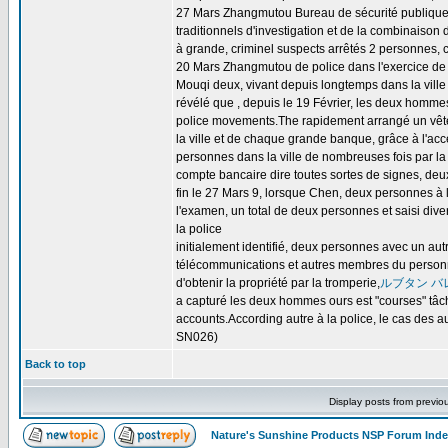
27 Mars Zhangmutou Bureau de sécurité publique en
traditionnels d'investigation et de la combinais
à grande, criminel suspects arrêtés 2 personnes, c
20 Mars Zhangmutou de police dans l'exercice de 
Mouqi deux, vivant depuis longtemps dans la ville 
révélé que , depuis le 19 Février, les deux hommes 
police movements.The rapidement arrangé un vête
la ville et de chaque grande banque, grâce à l'ac
personnes dans la ville de nombreuses fois par la 
compte bancaire dire toutes sortes de signes, de
fin le 27 Mars 9, lorsque Chen, deux personnes à l'
l'examen, un total de deux personnes et saisi dive
la police
initialement identifié, deux personnes avec un a
télécommunications et autres membres du personnel
d'obtenir la propriété par la tromperie,
ルブタン バ
a capturé les deux hommes ours est "courses" tâche
accounts.According autre à la police, le cas des au
SN026)
Back to top
Display posts from previo
Nature's Sunshine Products NSP Forum Ind