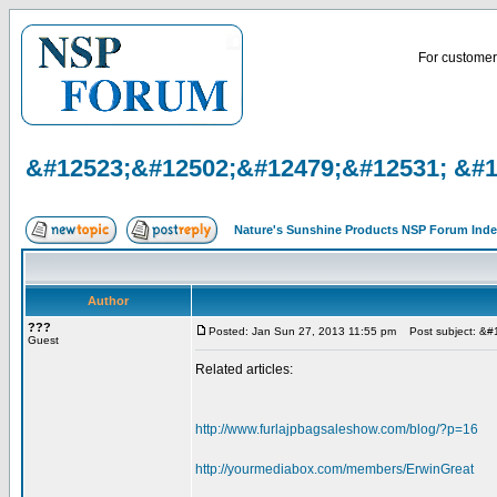
For customer 
&#12523;&#12502;&#12479;&#12531; &#
Nature's Sunshine Products NSP Forum Ind
Author
???
Posted: Jan Sun 27, 2013 11:55 pm
Post subject: &
Guest
Related articles:
http://www.furlajpbagsaleshow.com/blog/?p=16
http://yourmediabox.com/members/ErwinGreat