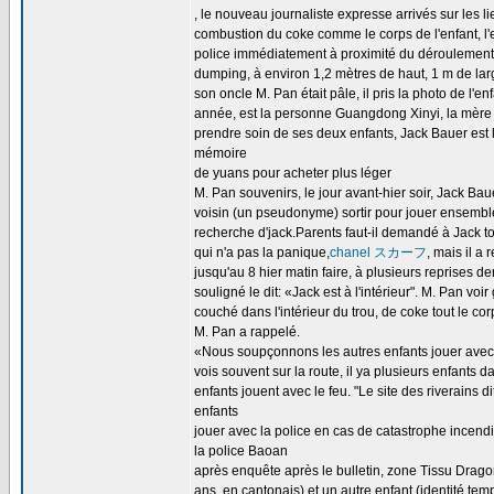
, le nouveau journaliste expresse arrivés sur les li
combustion du coke comme le corps de l'enfant, l'
police immédiatement à proximité du déroulement
dumping, à environ 1,2 mètres de haut, 1 m de larg
son oncle M. Pan était pâle, il pris la photo de l'enf
année, est la personne Guangdong Xinyi, la mère de
prendre soin de ses deux enfants, Jack Bauer est 
mémoire
de yuans pour acheter plus léger
M. Pan souvenirs, le jour avant-hier soir, Jack Bau
voisin (un pseudonyme) sortir pour jouer ensemble
recherche d'jack.Parents faut-il demandé à Jack t
qui n'a pas la panique,
chanel スカーフ
, mais il a
jusqu'au 8 hier matin faire, à plusieurs reprises
souligné le dit: «Jack est à l'intérieur". M. Pan vo
couché dans l'intérieur du trou, de coke tout le corp
M. Pan a rappelé.
«Nous soupçonnons les autres enfants jouer avec l
vois souvent sur la route, il ya plusieurs enfants 
enfants jouent avec le feu. "Le site des riverains dit
enfants
jouer avec la police en cas de catastrophe incend
la police Baoan
après enquête après le bulletin, zone Tissu Drago
ans, en cantonais) et un autre enfant (identité tem