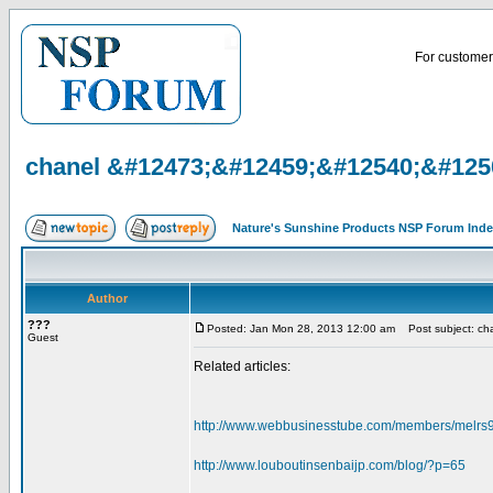
For customer 
chanel &#12473;&#12459;&#12540;&#1250
Nature's Sunshine Products NSP Forum Ind
Author
???
Posted: Jan Mon 28, 2013 12:00 am
Post subject: ch
Guest
Related articles:
http://www.webbusinesstube.com/members/melrs
http://www.louboutinsenbaijp.com/blog/?p=65