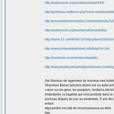
http://webrecords.org/members/AshtonKPN
http://jpchinese.net/forum.php?mod=viewthread&
http://www.webbusinesstube.com/members/ba7b
http://webrecords.org/members/EdmundoMar
http://home.51.com/95487187/diary/item/1006050
http://www.jordanairkutuheels.info/blog/?p=164
http://reelmoab.com/members/IsabellLi
http://www.duveticashopmalljponlinesale.com/blo
Dai Xiaoxiao de rapporteur de nouveau mur bulle
Shenzhen Baoan policiers disent voir un autre enf
«venir sur les gens, les pompiers, l'enfant a été b
instantanée, la tragédie qui s'est produite dans 
ponceau disparu du jour au lendemain, 5 ans des
enfant
déjà perdre son site de reconnaissance au-delà
hier